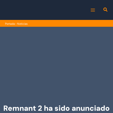
Ir
al
MAIN
contenido
Portada
›
Noticias
MENU
Remnant 2 ha sido anunciado