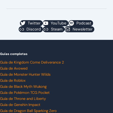
Twitter
YouTube
Podcast
Discord
Steam
Newsletter
Guías completas
Guía de Kingdom Come Deliverance 2
Guía de Avowed
Guía de Monster Hunter Wilds
Guía de Roblox
Guía de Black Myth Wukong
Guía de Pokémon TCG Pocket
Guía de Throne and Liberty
Guía de Genshin Impact
Guía de Dragon Ball Sparking Zero