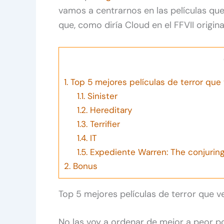
vamos a centrarnos en las películas que
que, como diría Cloud en el FFVII original
1.
Top 5 mejores películas de terror que
1.1.
Sinister
1.2.
Hereditary
1.3.
Terrifier
1.4.
IT
1.5.
Expediente Warren: The conjurin
2.
Bonus
Top 5 mejores películas de terror que v
No las voy a ordenar de mejor a peor por