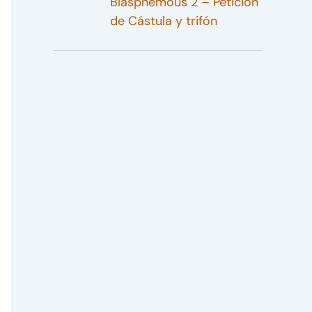
Blasphemous 2 – Petición
de Cástula y trifón