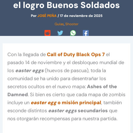
el logro Buenos Soldados
Por
JOSÉ PEÑA
/
17 de noviembre de 2025
Guías
,
Shooter
Con la llegada de
Call of Duty Black Ops 7
el
pasado 14 de noviembre y el desbloqueo mundial de
los
easter eggs
(huevos de pascua), toda la
comunidad se ha unido para desentrañar los
secretos ocultos en el nuevo mapa:
Ashes of the
Damned
. Si bien es cierto que cada mapa de zombis
incluye un
easter egg
o misión principal
, también
esconde distintos
easter eggs
secundarios
que
nos otorgarán recompensas para nuestra partida.