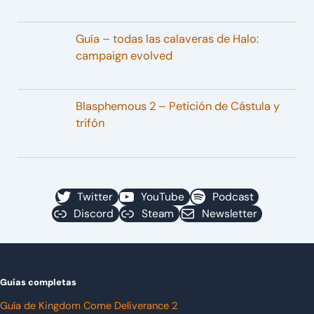
Guía – todas las calaveras de Halo:
campaign evolved
Blasphemous 2 – Petición de Cástula y
trifón
Twitter
YouTube
Podcast
Discord
Steam
Newsletter
Guías completas
Guía de Kingdom Come Deliverance 2