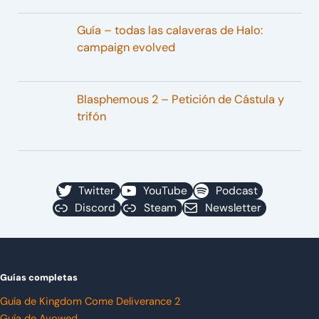
Guía – todas las calaveras de Halo:
campaign evolved
Blasphemous 2 – Petición de Cástula y
trifón
Twitter
YouTube
Podcast
Discord
Steam
Newsletter
Guías completas
Guía de Kingdom Come Deliverance 2
Guía de Avowed