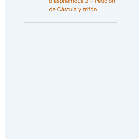
Blasphemous 2 – Petición
de Cástula y trifón