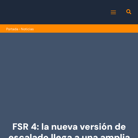
Ir
al
MAIN
contenido
Portada
›
Noticias
MENU
FSR 4: la nueva versión de
escalado llega a una amplia