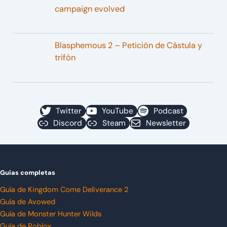
campaign evolved
Blasphemous 2 – Petición de Cástula y
trifón
Twitter
YouTube
Podcast
Discord
Steam
Newsletter
Guías completas
Guía de Kingdom Come Deliverance 2
Guía de Avowed
Guía de Monster Hunter Wilds
Guía de Roblox