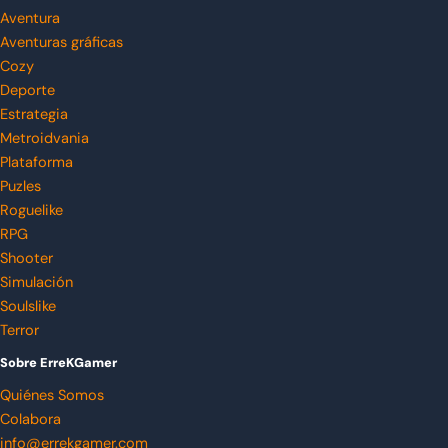
Aventura
Aventuras gráficas
Cozy
Deporte
Estrategia
Metroidvania
Plataforma
Puzles
Roguelike
RPG
Shooter
Simulación
Soulslike
Terror
Sobre ErreKGamer
Quiénes Somos
Colabora
info@errekgamer.com