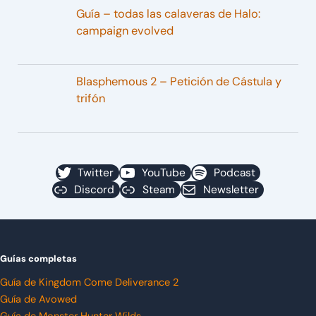
Guía – todas las calaveras de Halo:
campaign evolved
Blasphemous 2 – Petición de Cástula y
trifón
Twitter
YouTube
Podcast
Discord
Steam
Newsletter
Guías completas
Guía de Kingdom Come Deliverance 2
Guía de Avowed