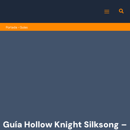
Ir
al
MAIN
contenido
Portada
›
Guías
MENU
Guía Hollow Knight Silksong –