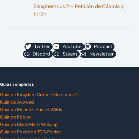
Blasphemous 2 – Petición de Cástula y
trifón
Twitter
YouTube
Podcast
Discord
Steam
Newsletter
Guías completas
Guía de Kingdom Come Deliverance 2
Guía de Avowed
Guía de Monster Hunter Wilds
Guía de Roblox
Guía de Black Myth Wukong
Guía de Pokémon TCG Pocket