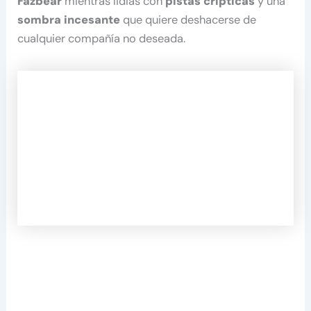
Fazbear
mientras lidias con
pistas crípticas
y una
sombra incesante
que quiere deshacerse de
cualquier compañía no deseada.