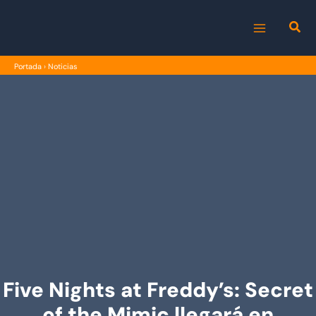
Ir
al
MAIN
contenido
Portada
›
Noticias
MENU
Five Nights at Freddy’s: Secret
of the Mimic llegará en