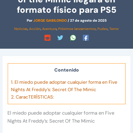
formato físico para PS5
Por
JORGE GABILONDO
/
27 de agosto de 2025
Noticias
,
Acción
,
Aventura
,
Próximos lanzamientos
,
Puzles
,
Terror
Contenido
1.
El miedo puede adoptar cualquier forma en Five
Nights At Freddy’s: Secret Of The Mimic
2.
CaracTERÍSTICAS:
El miedo puede adoptar cualquier forma en Five
Nights At Freddy’s: Secret Of The Mimic