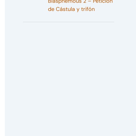
Blasphemous 2 – Petición
de Cástula y trifón