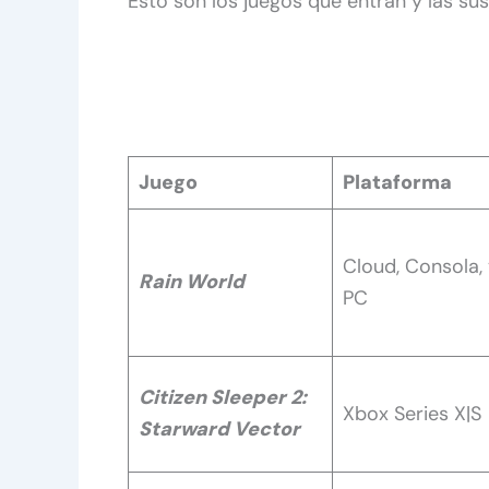
Esto son los juegos que entran y las sus
Juego
Plataforma
Cloud, Consola,
Rain World
PC
Citizen Sleeper 2:
Xbox Series X|S
Starward Vector