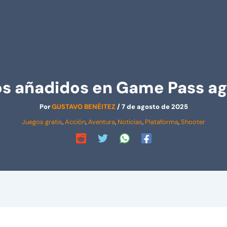
os añadidos en Game Pass ag
Por
GUSTAVO BENÉITEZ
/
7 de agosto de 2025
Juegos gratis
,
Acción
,
Aventura
,
Noticias
,
Plataforma
,
Shooter