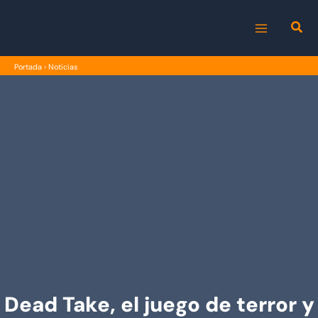
Ir
al
MAIN
contenido
Portada
›
Noticias
MENU
Dead Take, el juego de terror y