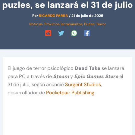
puzles, se lanzará el 31 de julio
Por
RICARDO PARRA
/
21 de julio de 2025
Noticias
,
Próximos lanzamientos
,
Puzles
,
Terror
El juego de terror psicológico
Dead Take
se lanzará
para PC a través de
Steam
y
Epic Games Store
el
31 de julio, según anunció
Surgent Studios
,
desarrollador de
Pocketpair Publishing
.