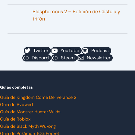
Blasphemous 2 – Petición de Cástula y
trifón
Twitter
YouTube
Podcast
Discord
Steam
Newsletter
Guías completas
Guía de Kingdom Come Deliverance 2
Guía de Avowed
Guía de Monster Hunter Wilds
Guía de Roblox
Guía de Black Myth Wukong
Guía de Pokémon TCG Pocket