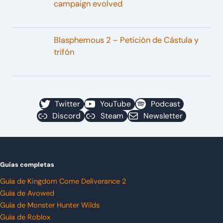
campaign evolved
Blasphemous 2 – Petición de Cástula y
trifón
Twitter
YouTube
Podcast
Discord
Steam
Newsletter
Guías completas
Guía de Kingdom Come Deliverance 2
Guía de Avowed
Guía de Monster Hunter Wilds
Guía de Roblox