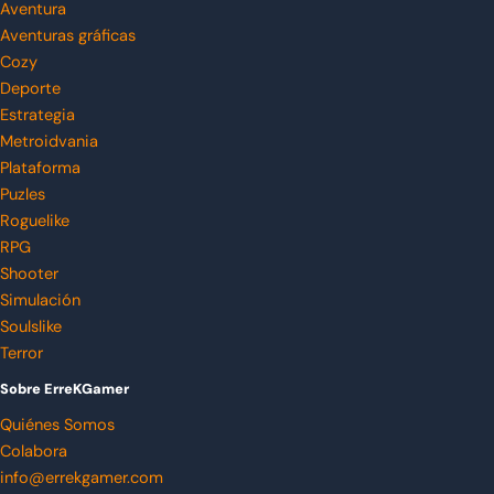
Aventura
Aventuras gráficas
Cozy
Deporte
Estrategia
Metroidvania
Plataforma
Puzles
Roguelike
RPG
Shooter
Simulación
Soulslike
Terror
Sobre ErreKGamer
Quiénes Somos
Colabora
info@errekgamer.com