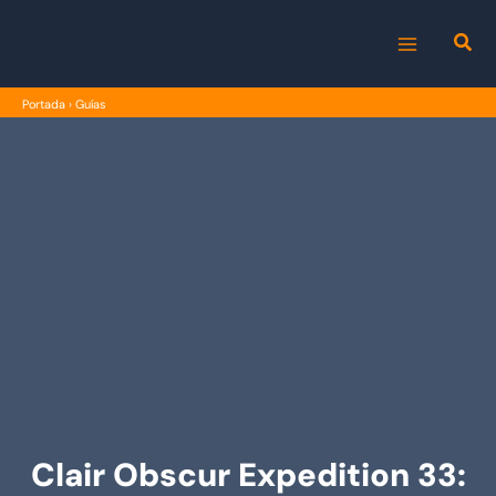
Ir
al
MAIN
contenido
Portada
›
Guías
MENU
Clair Obscur Expedition 33: