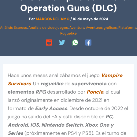
Operation Guns (DLC)
Por
MARCOS DEL AMO
/
16 de mayo de 2024
Análisis Express
,
Análisis de videojuegos
,
Aventura
,
Aventuras gráficas
,
Plataforma
,
Roguelike
Hace unos meses analizábamos el juego
Vampire
Survivors
. Un
roguelike
de
supervivencia
con
elementos
RPG
desarrollado por
Poncle
, el cual
lanzó originalmente en diciembre de 2021 en
formato de
Early Access
. Desde octubre de 2022 el
juego ha salido del EA y está disponible en
PC,
Android, iOS, Nintendo Switch, Xbox One y
Series
(próximamente en PS4 y PS5). Es el turno de