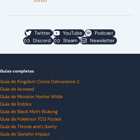
trifón
Twitter
YouTube
Podcast
Discord
Steam
Newsletter
Guías completas
Guía de Kingdom Come Deliverance 2
Guía de Avowed
Guía de Monster Hunter Wilds
Guía de Roblox
Guía de Black Myth Wukong
Guía de Pokémon TCG Pocket
Guía de Throne and Liberty
Guía de Genshin Impact