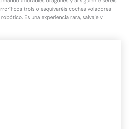
omando adorables dragones y al siguiente seréis
rroríficos trols o esquivaréis coches voladores
obótico. Es una experiencia rara, salvaje y