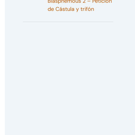
Blasphemous 2 – Petición
de Cástula y trifón