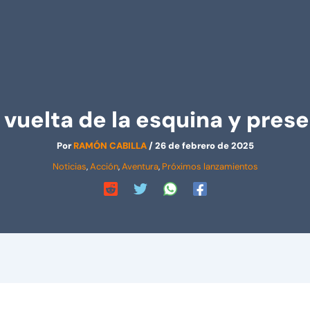
la vuelta de la esquina y pre
Por
RAMÓN CABILLA
/
26 de febrero de 2025
Noticias
,
Acción
,
Aventura
,
Próximos lanzamientos