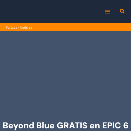
Ir
al
MAIN
contenido
Portada
›
Noticias
MENU
Beyond Blue GRATIS en EPIC 6