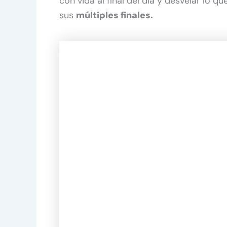
con vida al final del día y desvelar lo 
sus
múltiples finales.