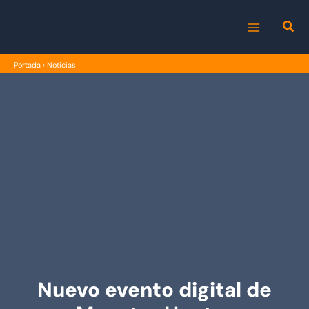
Ir
al
MAIN
contenido
Portada
›
Noticias
MENU
Nuevo evento digital de