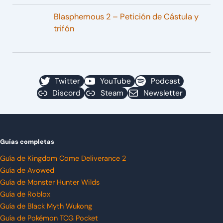
Blasphemous 2 – Petición de Cástula y
trifón
Twitter
YouTube
Podcast
Discord
Steam
Newsletter
Guías completas
Guía de Kingdom Come Deliverance 2
Guía de Avowed
Guía de Monster Hunter Wilds
Guía de Roblox
Guía de Black Myth Wukong
Guía de Pokémon TCG Pocket