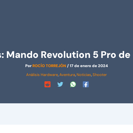
s: Mando Revolution 5 Pro 
Por
ROCÍO TORREJÓN
/
17 de enero de 2024
Análisis Hardware
,
Aventura
,
Noticias
,
Shooter