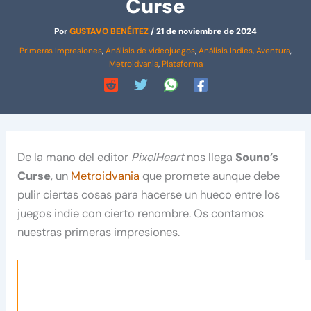
Curse
Por
GUSTAVO BENÉITEZ
/
21 de noviembre de 2024
Primeras Impresiones
,
Análisis de videojuegos
,
Análisis Indies
,
Aventura
,
Metroidvania
,
Plataforma
De la mano del editor
PixelHeart
nos llega
Souno’s
Curse
, un
Metroidvania
que promete aunque debe
pulir ciertas cosas para hacerse un hueco entre los
juegos indie con cierto renombre. Os contamos
nuestras primeras impresiones.