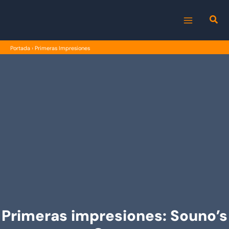
Ir
al
MAIN
contenido
Portada
›
Primeras Impresiones
MENU
Primeras impresiones: Souno’s