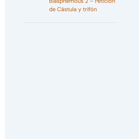
Blasphemous 2 – Petición
de Cástula y trifón