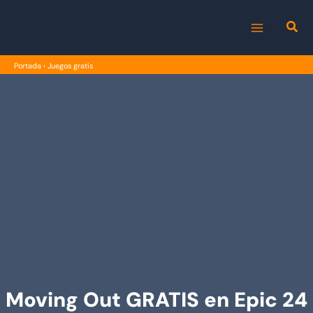
Ir
al
MAIN
contenido
Portada
›
Juegos gratis
MENU
Moving Out GRATIS en Epic 24