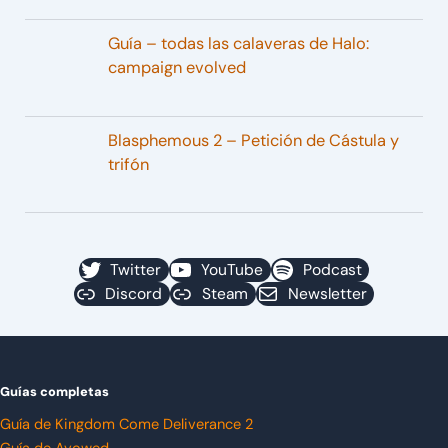
Guía – todas las calaveras de Halo:
campaign evolved
Blasphemous 2 – Petición de Cástula y
trifón
Twitter
YouTube
Podcast
Discord
Steam
Newsletter
Guías completas
Guía de Kingdom Come Deliverance 2