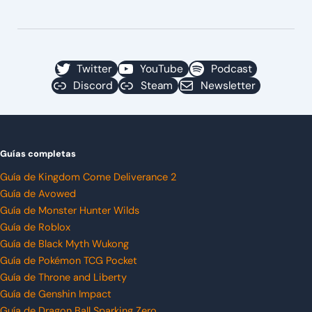
Twitter
YouTube
Podcast
Discord
Steam
Newsletter
Guías completas
Guía de Kingdom Come Deliverance 2
Guía de Avowed
Guía de Monster Hunter Wilds
Guía de Roblox
Guía de Black Myth Wukong
Guía de Pokémon TCG Pocket
Guía de Throne and Liberty
Guía de Genshin Impact
Guía de Dragon Ball Sparking Zero