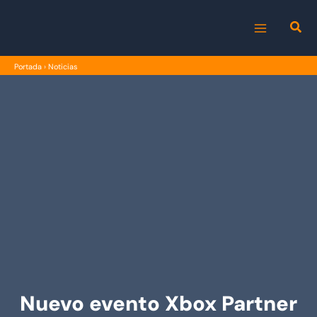
Ir
al
MAIN
contenido
Portada
›
Noticias
MENU
Nuevo evento Xbox Partner