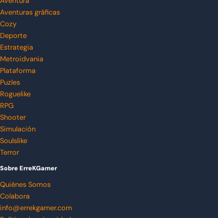
Aventura
Aventuras gráficas
Cozy
Deporte
Estrategia
Metroidvania
Plataforma
Puzles
Roguelike
RPG
Shooter
Simulación
Soulslike
Terror
Sobre ErreKGamer
Quiénes Somos
Colabora
info@errekgamer.com