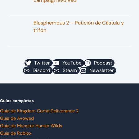
campaign evolved
Blasphemous 2 – Petición de Cástula y
trifón
Twitter
YouTube
Podcast
Discord
Steam
Newsletter
Guías completas
Guía de Kingdom Come Deliverance 2
Guía de Avowed
Guía de Monster Hunter Wilds
Guía de Roblox