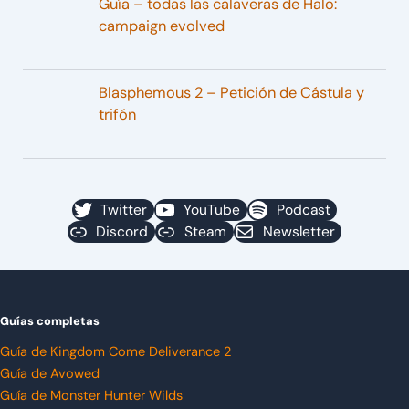
Guía – todas las calaveras de Halo:
campaign evolved
Blasphemous 2 – Petición de Cástula y
trifón
Twitter
YouTube
Podcast
Discord
Steam
Newsletter
Guías completas
Guía de Kingdom Come Deliverance 2
Guía de Avowed
Guía de Monster Hunter Wilds