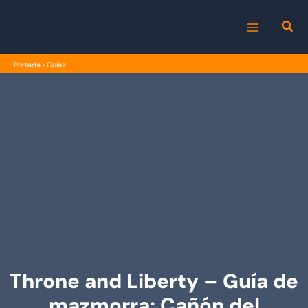
Ir
al
MAIN
contenido
Portada
›
Guías
MENU
Throne and Liberty – Guía de
mazmorra: Cañón del