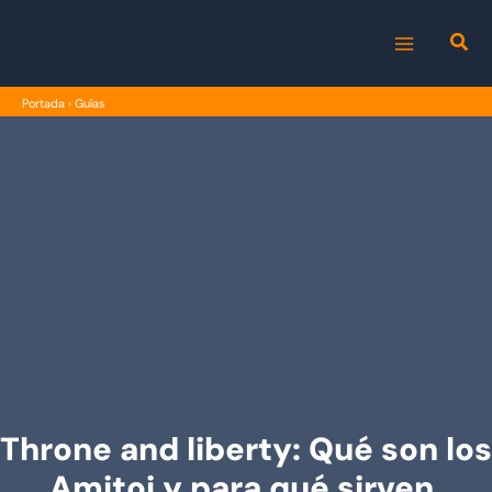
Ir
al
MAIN
contenido
Portada
›
Guías
MENU
Throne and liberty: Qué son los
Amitoi y para qué sirven.