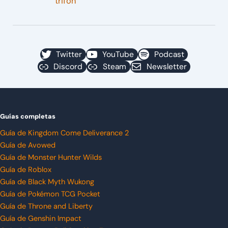
trifón
Twitter
YouTube
Podcast
Discord
Steam
Newsletter
Guías completas
Guía de Kingdom Come Deliverance 2
Guía de Avowed
Guía de Monster Hunter Wilds
Guía de Roblox
Guía de Black Myth Wukong
Guía de Pokémon TCG Pocket
Guía de Throne and Liberty
Guía de Genshin Impact