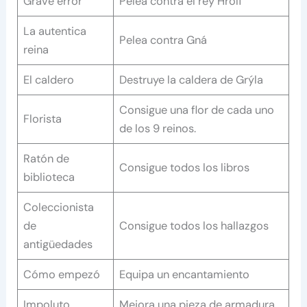
Grave error
Pelea contra el rey Hrólf
La autentica
Pelea contra Gná
reina
El caldero
Destruye la caldera de Grýla
Consigue una flor de cada uno
Florista
de los 9 reinos.
Ratón de
Consigue todos los libros
biblioteca
Coleccionista
de
Consigue todos los hallazgos
antigüedades
Cómo empezó
Equipa un encantamiento
Impoluto
Mejora una pieza de armadura