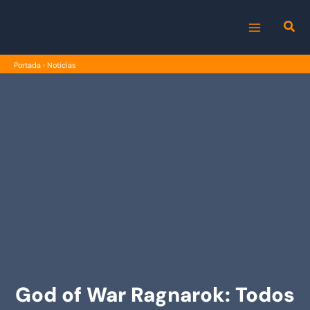
Ir
al
MAIN
contenido
Portada
›
Noticias
MENU
God of War Ragnarok: Todos