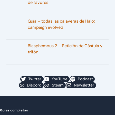
de favores
Guía – todas las calaveras de Halo:
campaign evolved
Blasphemous 2 – Petición de Cástula y
trifón
Twitter
YouTube
Podcast
Discord
Steam
Newsletter
Guías completas