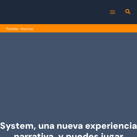
Ir
al
MAIN
contenido
Portada
›
Noticias
MENU
System, una nueva experiencia
narrativa, y puedes jugar