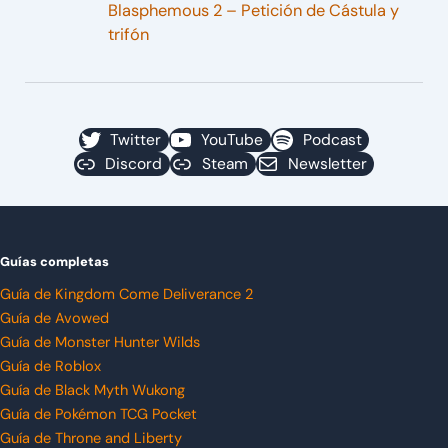
Blasphemous 2 – Petición de Cástula y
trifón
Twitter
YouTube
Podcast
Discord
Steam
Newsletter
Guías completas
Guía de Kingdom Come Deliverance 2
Guía de Avowed
Guía de Monster Hunter Wilds
Guía de Roblox
Guía de Black Myth Wukong
Guía de Pokémon TCG Pocket
Guía de Throne and Liberty