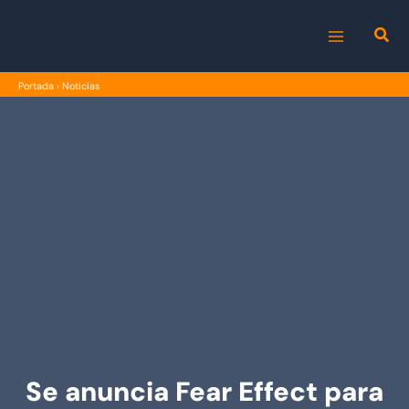
Ir
al
MAIN
contenido
Portada
›
Noticias
MENU
Se anuncia Fear Effect para