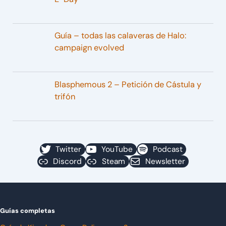
Guía – todas las calaveras de Halo:
campaign evolved
Blasphemous 2 – Petición de Cástula y
trifón
Twitter
YouTube
Podcast
Discord
Steam
Newsletter
Guías completas