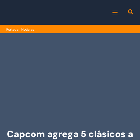
Ir
al
MAIN
contenido
Portada
›
Noticias
MENU
Capcom agrega 5 clásicos a