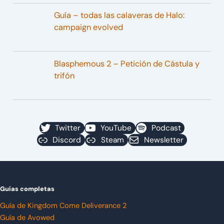
Guía – todas las calaveras de Halo:
campaign evolved
Blasphemous 2 – Petición de Cástula y
trifón
Twitter
YouTube
Podcast
Discord
Steam
Newsletter
Guías completas
Guía de Kingdom Come Deliverance 2
Guía de Avowed