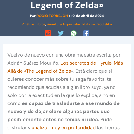
Legend of Zelda»
Por
ROCÍO TORREJÓN
/
10 de abril de 2024
Análisis Libros
,
Aventura
,
Especiales
,
Noticias
,
Soulslike
Vuelvo de nuevo con una obra maestra escrita por
Adrián Suárez Mouriño,
Los secretos de Hyrule: Más
Allá de «The Legend of Zelda
«. Está claro que si
quieres conocer más sobre tu saga favorita, te
recomiendo que acudas a algún libro suyo, ya no
solo por la exactitud en la que lo explica, sino en
cómo
es capaz de trasladarte a ese mundo de
nuevo y de dejar claro algunas partes que
posiblemente antes no tenías ni idea.
Pude
disfrutar y
analizar muy en profundidad
las Tierras