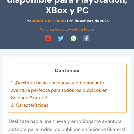
XBox y PC
Por
JORGE GABILONDO
/
26 de octubre de 2025
Noticias
,
Acción
,
Aventura
,
Puzles
Contenido
1.
¡Deslízate hacia una nueva y emocionante
aventura perfecta para todos los públicos en
Science Skaters!
2.
Características:
¡Deslízate hacia una nueva y emocionante aventura
perfecta para todos los públicos en Science Skaters!