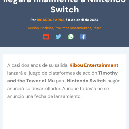
Switch
Por
RICARDO PARRA
/
8 de abril de 2024
Acción
,
Noticias
,
Próximos lanzamientos
,
Retro
A casi dos años de su salida,
Kibou Entertainment
lanzará el juego de plataformas de acción
Timothy
and the Tower of Mu
para
Nintendo Switch
, según
anunció su desarrollador. Aunque todavía no se
anunció una fecha de lanzamiento.