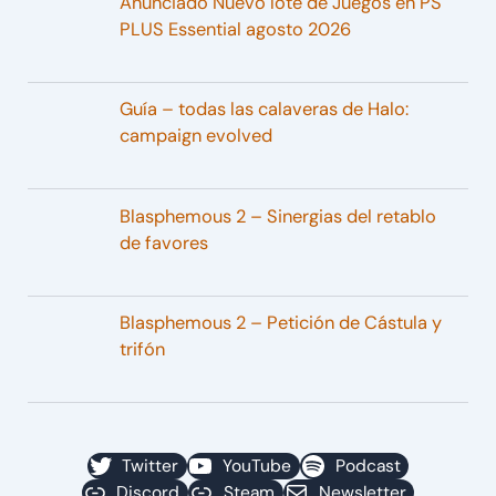
Anunciado Nuevo lote de Juegos en PS
PLUS Essential agosto 2026
Guía – todas las calaveras de Halo:
campaign evolved
Blasphemous 2 – Sinergias del retablo
de favores
Blasphemous 2 – Petición de Cástula y
trifón
Twitter
YouTube
Podcast
Discord
Steam
Newsletter