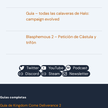
Guía – todas las calaveras de Halo:
campaign evolved
Blasphemous 2 – Petición de Cástula y
trifón
Twitter
YouTube
Podcast
Discord
Steam
Newsletter
Guías completas
Guía de Kingdom Come Deliverance 2