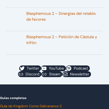
Blasphemous 2 – Sinergias del retablo
de favores
Blasphemous 2 – Petición de Cástula y
trifón
Twitter
YouTube
Podcast
Discord
Steam
Newsletter
Guías completas
Guía de Kingdom Come Deliverance 2