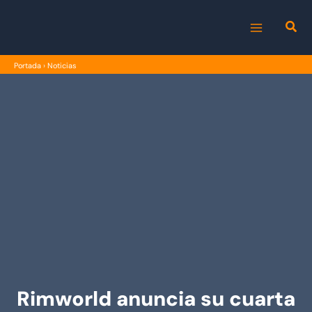
Ir
al
MAIN
contenido
Portada
›
Noticias
MENU
Rimworld anuncia su cuarta