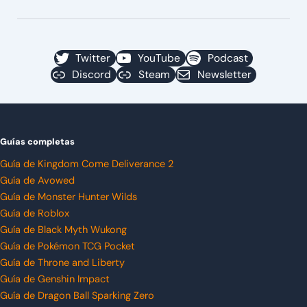
Twitter
YouTube
Podcast
Discord
Steam
Newsletter
Guías completas
Guía de Kingdom Come Deliverance 2
Guía de Avowed
Guía de Monster Hunter Wilds
Guía de Roblox
Guía de Black Myth Wukong
Guía de Pokémon TCG Pocket
Guía de Throne and Liberty
Guía de Genshin Impact
Guía de Dragon Ball Sparking Zero