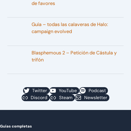
de favores
Guía – todas las calaveras de Halo:
campaign evolved
Blasphemous 2 – Petición de Cástula y
trifón
Twitter
YouTube
Podcast
Discord
Steam
Newsletter
Guías completas