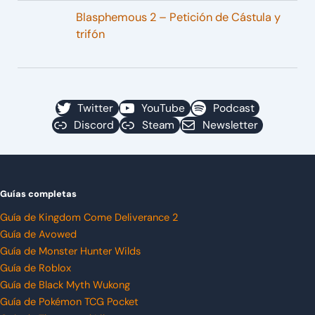
Blasphemous 2 – Petición de Cástula y
trifón
Twitter
YouTube
Podcast
Discord
Steam
Newsletter
Guías completas
Guía de Kingdom Come Deliverance 2
Guía de Avowed
Guía de Monster Hunter Wilds
Guía de Roblox
Guía de Black Myth Wukong
Guía de Pokémon TCG Pocket