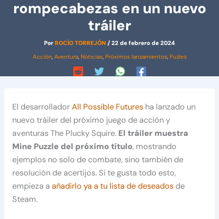
rompecabezas en un nuevo
tráiler
Por
ROCÍO TORREJÓN
/
22 de febrero de 2024
Acción
,
Aventura
,
Noticias
,
Próximos lanzamientos
,
Puzles
El desarrollador
All Possible Futures
ha lanzado un
nuevo tráiler del próximo juego de acción y
aventuras The Plucky Squire.
El tráiler muestra
Mine Puzzle del próximo título
, mostrando
ejemplos no solo de combate, sino también de
resolución de acertijos. Si te gusta todo esto,
empieza a
añadirlo ya a tu lista de deseados
de
Steam.