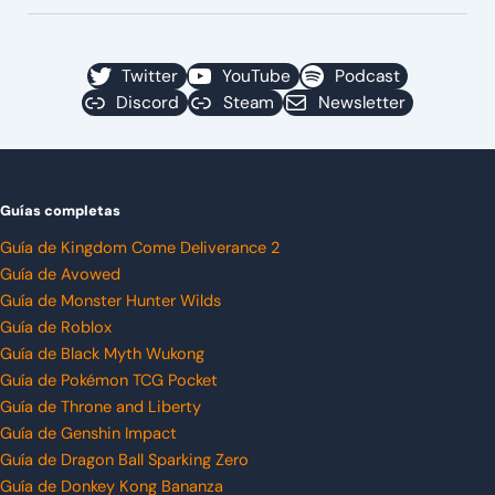
Twitter
YouTube
Podcast
Discord
Steam
Newsletter
Guías completas
Guía de Kingdom Come Deliverance 2
Guía de Avowed
Guía de Monster Hunter Wilds
Guía de Roblox
Guía de Black Myth Wukong
Guía de Pokémon TCG Pocket
Guía de Throne and Liberty
Guía de Genshin Impact
Guía de Dragon Ball Sparking Zero
Guía de Donkey Kong Bananza