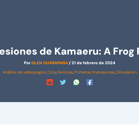
esiones de Kamaeru: A Frog
Por
GLEN GUARAPANA
/
21 de febrero de 2024
Análisis de videojuegos
,
Cozy
,
Noticias
,
Primeras Impresiones
,
Simulación