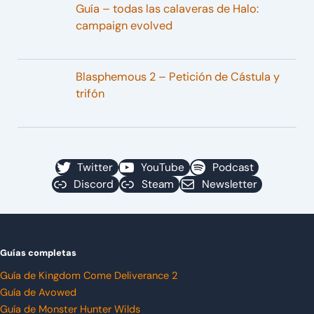
Guía – todas las calaveras de Halo:
campaign evolved
Blasphemous 2 – Petición de Cástula y
trifón
Twitter
YouTube
Podcast
Discord
Steam
Newsletter
Guías completas
Guía de Kingdom Come Deliverance 2
Guía de Avowed
Guía de Monster Hunter Wilds