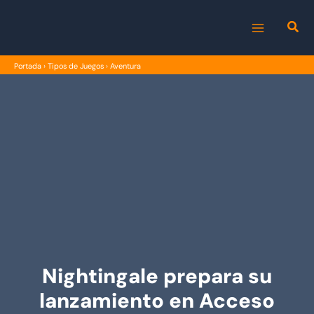
Ir
al
MAIN
contenido
Portada
›
Tipos de Juegos
›
Aventura
MENU
Nightingale prepara su
lanzamiento en Acceso