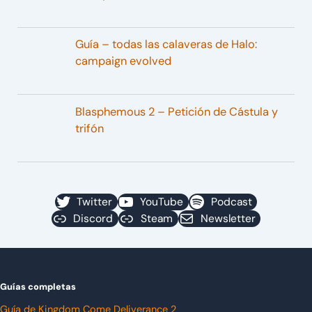
Guía – todas las calaveras de Halo:
campaign evolved
Blasphemous 2 – Petición de Cástula y
trifón
Twitter
YouTube
Podcast
Discord
Steam
Newsletter
Guías completas
Guía de Kingdom Come Deliverance 2